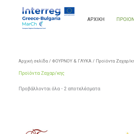
στο
Sorted
Μετάβαση
by
περιεχόμενο
στο
latest
περιεχόμενο
ΑΡΧΙΚΗ
ΠΡΟΙΟ
Αρχική σελίδα
/
ΦΟΥΡΝΟΥ & ΓΛΥΚΑ
/ Προϊόντα Ζαχαρ/κ
Προϊόντα Ζαχαρ/κης
Προβάλλονται όλα - 2 αποτελέσματα